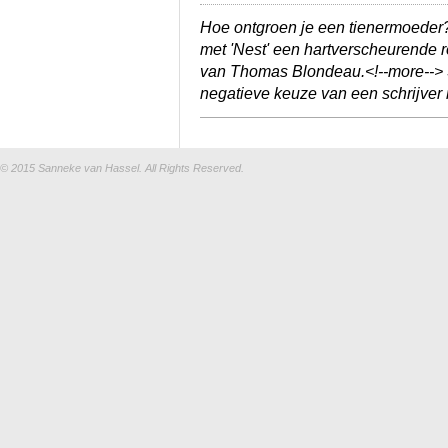
Hoe ontgroen je een tienermoeder
met 'Nest' een hartverscheurende 
van Thomas Blondeau.<!--more--> S
negatieve keuze van een schrijve
© 2015
Sanneke van Hassel
. All Rights Reserved.