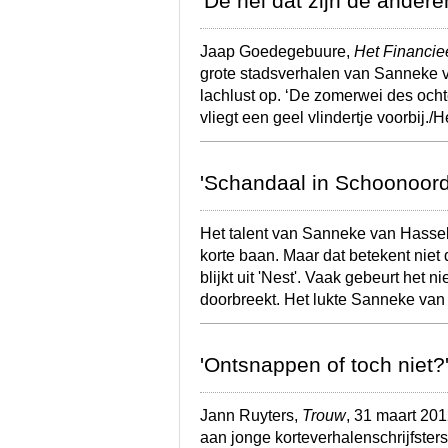
'De hel dat zijn de andere
Jaap Goedegebuure,
Het Financie
grote stadsverhalen van Sanneke 
lachlust op. ‘De zomerwei des och
vliegt een geel vlindertje voorbij.
'Schandaal in Schoonoord
Het talent van Sanneke van Hassel 
korte baan. Maar dat betekent niet d
blijkt uit 'Nest'. Vaak gebeurt het n
doorbreekt. Het lukte Sanneke va
'Ontsnappen of toch niet?
Jann Ruyters,
Trouw
, 31 maart 20
aan jonge korteverhalenschrijfst