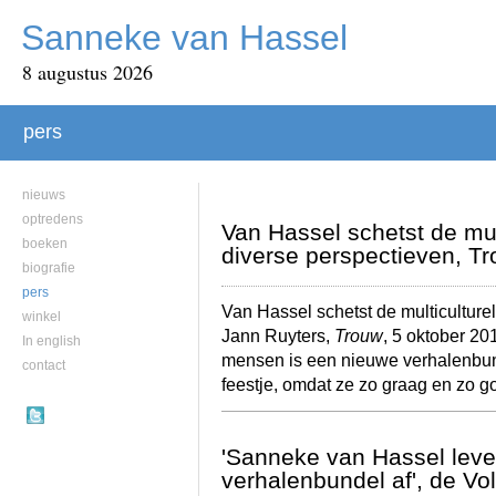
Sanneke van Hassel
8 augustus 2026
pers
nieuws
optredens
Van Hassel schetst de mul
boeken
diverse perspectieven, Tr
biografie
pers
Van Hassel schetst de multiculture
winkel
Jann Ruyters,
Trouw
, 5 oktober 2
In english
mensen is een nieuwe verhalenbun
contact
feestje, omdat ze zo graag en zo g
'Sanneke van Hassel leve
verhalenbundel af', de Vo