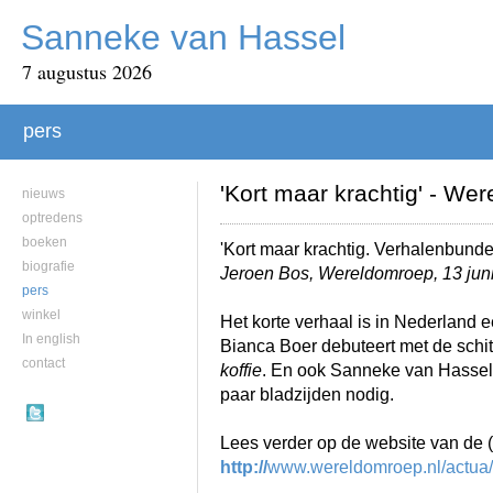
Sanneke van Hassel
7 augustus 2026
pers
'Kort maar krachtig' - We
nieuws
optredens
boeken
'Kort maar krachtig. Verhalenbund
biografie
Jeroen Bos, Wereldomroep, 13 jun
pers
winkel
Het korte verhaal is in Nederland 
In english
Bianca Boer debuteert met de sch
contact
koffie
. En ook Sanneke van Hassel
paar bladzijden nodig.
Lees verder op de website van de (
http://
www.wereldomroep.nl/actua/