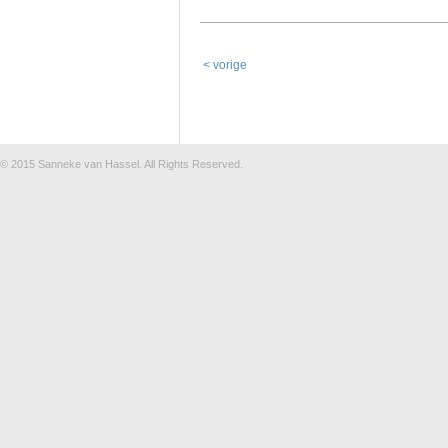
< vorige
© 2015
Sanneke van Hassel
. All Rights Reserved.