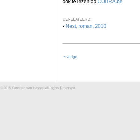
ook te lezen op
COBRA.be
GERELATEERD:
•
Nest, roman, 2010
< vorige
© 2015
Sanneke van Hassel
. All Rights Reserved.