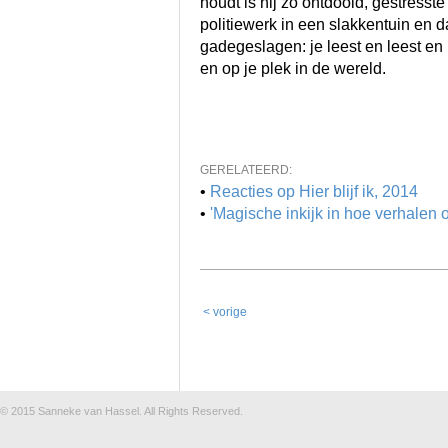
houdt is hij zo ontdooid, gestresst
politiewerk in een slakkentuin en d
gadegeslagen: je leest en leest en h
en op je plek in de wereld.
GERELATEERD:
•
Reacties op Hier blijf ik, 2014
•
'Magische inkijk in hoe verhalen 
< vorige
© 2015
Sanneke van Hassel
. All Rights Reserved.