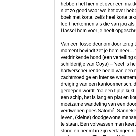
hebben het hier niet over een makke
niet zo goed waar we het over hebb
boek met korte, zelfs heel korte tek
leert herkennen als die van jou al
Hassel hem voor je heeft opgeschr
Van een losse deur om door terug t
moment bevindt zet je hem neer… to
verdrinkende hond (een vertelling di
schilderijtje van Goya) – ‘veel is he
hartverscheurende beeld van een 
zachtmoedige en intense waarnemi
dreiging van een kantoormensch, d
geroepen wordt: ‘na een tijdje kijkt 
een schip, het is lang en plat en ko
moeizame wandeling van een doodz
verdwenen poes Salomé, Sanneke va
leven, (kleine) doodgewone mense
te staan. Een volwassen man keert 
stond en neemt in zijn verlangen na