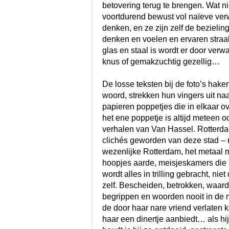
betovering terug te brengen. Wat n
voortdurend bewust vol naïeve ver
denken, en ze zijn zelf de bezielin
denken en voelen en ervaren straal
glas en staal is wordt er door verw
knus of gemakzuchtig gezellig…
De losse teksten bij de foto’s haken
woord, strekken hun vingers uit naa
papieren poppetjes die in elkaar ov
het ene poppetje is altijd meteen o
verhalen van Van Hassel. Rotterdam,
clichés geworden van deze stad – m
wezenlijke Rotterdam, het metaal m
hoopjes aarde, meisjeskamers die u
wordt alles in trilling gebracht, n
zelf. Bescheiden, betrokken, waard
begrippen en woorden nooit in de 
de door haar nare vriend verlaten 
haar een dinertje aanbiedt… als h