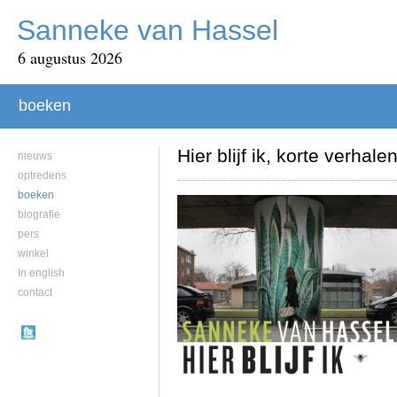
Sanneke van Hassel
6 augustus 2026
boeken
Hier blijf ik, korte verhale
nieuws
optredens
boeken
biografie
pers
winkel
In english
contact