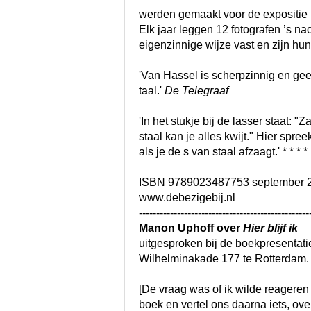
werden gemaakt voor de expositie
Elk jaar leggen 12 fotografen ’s n
eigenzinnige wijze vast en zijn hun
'Van Hassel is scherpzinnig en gees
taal.'
De Telegraaf
'In het stukje bij de lasser staat: "
staal kan je alles kwijt." Hier spre
als je de s van staal afzaagt.' * * * *
ISBN 9789023487753 september 2
www.debezigebij.nl
-------------------------------------------------
Manon Uphoff over
Hier blijf ik
uitgesproken bij de boekpresentati
Wilhelminakade 177 te Rotterdam.
[De vraag was of ik wilde reageren 
boek en vertel ons daarna iets, ove