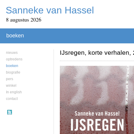
Sanneke van Hassel
8 augustus 2026
boeken
IJsregen, korte verhalen,
nieuws
optredens
boeken
biografie
pers
winkel
In english
contact