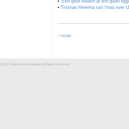
•
‘Een geur waarin je wilt gaan ligg
•
Thomas Heerma van Voss over IJ
< vorige
© 2015
Sanneke van Hassel
. All Rights Reserved.