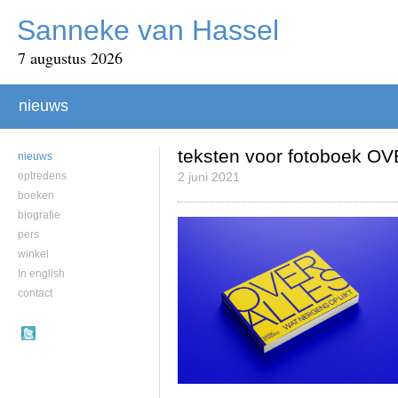
Sanneke van Hassel
7 augustus 2026
nieuws
teksten voor fotoboek O
nieuws
optredens
2 juni 2021
boeken
biografie
pers
winkel
In english
contact