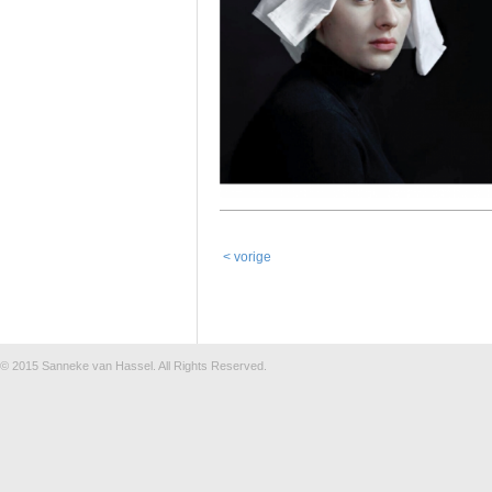
< vorige
© 2015
Sanneke van Hassel
. All Rights Reserved.