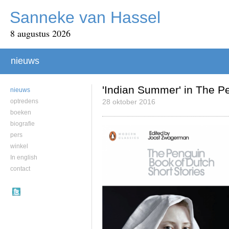
Sanneke van Hassel
8 augustus 2026
nieuws
'Indian Summer' in The P
nieuws
optredens
28 oktober 2016
boeken
biografie
pers
winkel
In english
contact