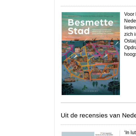
Voor 
Neder
liete
zich 
Ostai
Opdra
hoog
Uit de recensies van Ned
‘In l