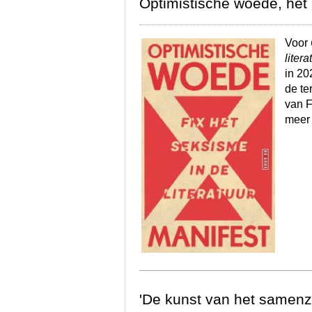
Optimistische woede, het 
Voor
litera
in 20
de te
van F
meer 
'De kunst van het samenzi