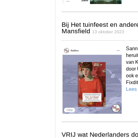
Bij Het tuinfeest en ande
Mansfield
13 oktober 2023
Sanne
herui
van K
door 
ook e
Fixdi
Lees
VRIJ wat Nederlanders doe