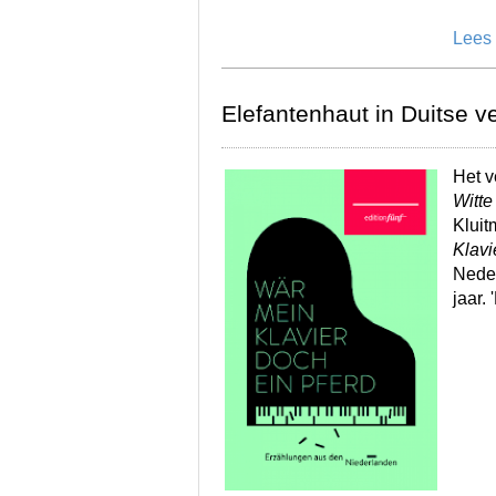
Lees
Elefantenhaut in Duitse 
Het v
Witte
Klui
Klavi
Neder
jaar.