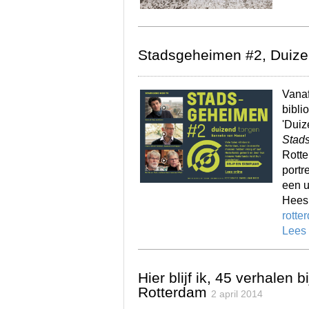
Stadsgeheimen #2, Duiz
Vanaf
bibli
'Duiz
Stad
Rotte
portr
een u
Hees!
rotte
Lees
Hier blijf ik, 45 verhalen 
Rotterdam
2 april 2014