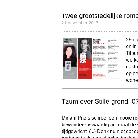
Twee grootstedelijke rom
21 november 2017
29 no
en in
Tilbu
werke
daklo
op ee
wone
Tzum over Stille grond, 
Miriam Piters schreef een mooie r
bewonderenswaardig accuraat de vi
tijdgewricht. (...) Denk nu niet da