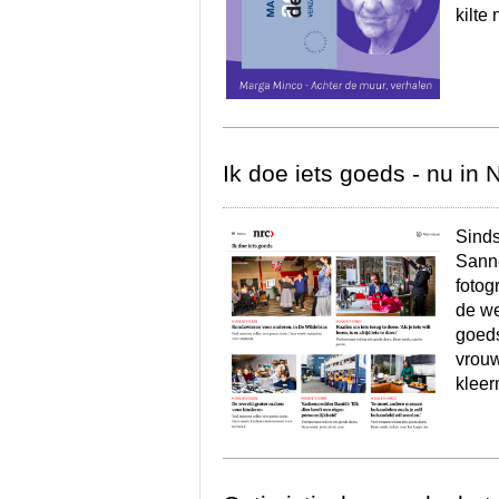
kilte
Ik doe iets goeds - nu in
Sinds
Sann
fotog
de we
goeds
vrouw
klee