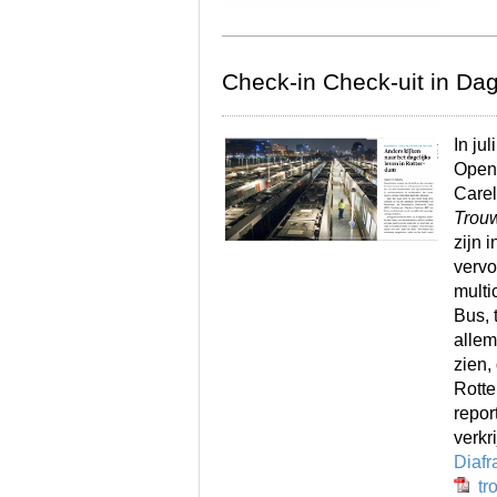
Check-in Check-uit in Da
In ju
Openb
Carel
Trou
zijn 
vervo
multi
Bus, 
allem
zien,
Rotte
repor
verkr
Diaf
tro