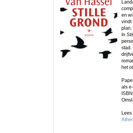
Landa
compl
en wi
vindt
plan.
In
Sti
perso
stad.
drijf
roman
het 
Paper
als e
ISBN
Omsl
Lees 
Athe