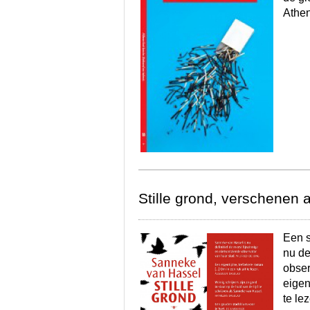
Athe
Stille grond, verschenen
Een s
nu de
obser
eigen
te le