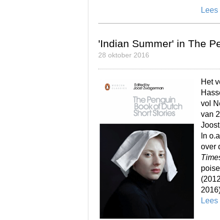
Lees
'Indian Summer' in The P
28 oktober 2016
Het v
Hasse
vol N
van 2
Joost
In o.
over 
Times
poise
(2012
2016)
Lees