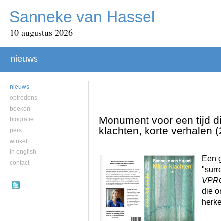
Sanneke van Hassel
10 augustus 2026
nieuws
nieuws
optredens
boeken
Monument voor een tijd di
biografie
klachten, korte verhalen 
pers
winkel
In english
Een g
contact
"surr
VPRO
die on
herk