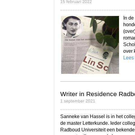
15 februari 2022
In de
honde
(over
roman
Schol
over 
Lees
Writer in Residence Radb
1 september 2021
Sanneke van Hassel is in het colle
de master Letterkunde. Ieder colle
Radboud Universiteit een bekende s