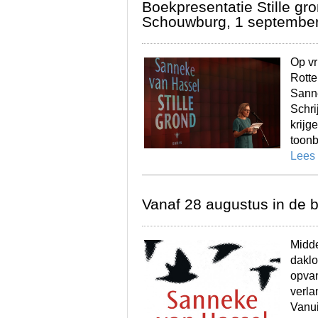
Boekpresentatie Stille gr
Schouwburg, 1 septembe
Op vr
Rotte
Sann
Schri
krijg
toonb
Lees
Vanaf 28 augustus in de b
Midde
daklo
opvan
verla
Vanui