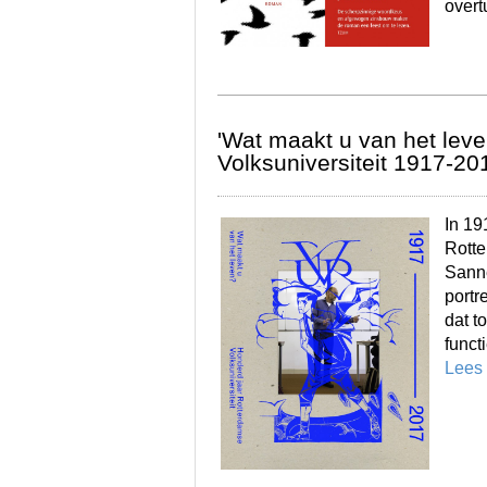
overt
'Wat maakt u van het lev
Volksuniversiteit 1917-20
In 19
Rotte
Sanne
portr
dat t
funct
Lees