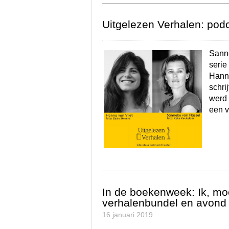
Uitgelezen Verhalen: podc
Sanne
serie
Hanna
schri
werd 
een v
In de boekenweek: Ik, mo
verhalenbundel en avond 
16 januari 2019