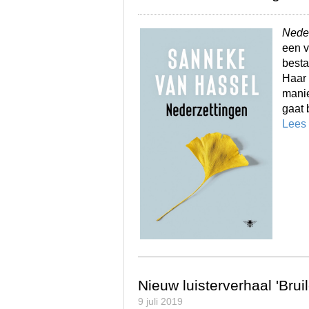
Neder
een v
besta
Haar 
manie
gaat 
Lees
Nieuw luisterverhaal 'Bruil
9 juli 2019