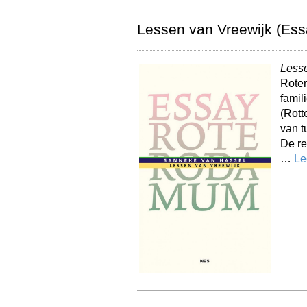
Lessen van Vreewijk (Es
Lesse
Rote
famil
(Rott
van t
De re
…
Le