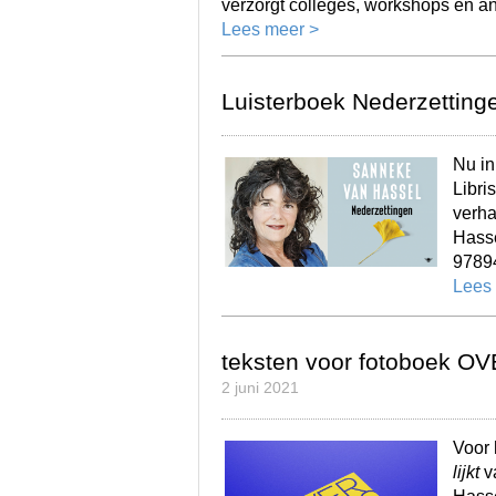
verzorgt colleges, workshops en an
Lees meer >
Luisterboek Nederzettinge
Nu in
Libri
verh
Hasse
9789
Lees
teksten voor fotoboek O
2 juni 2021
Voor 
lijkt
v