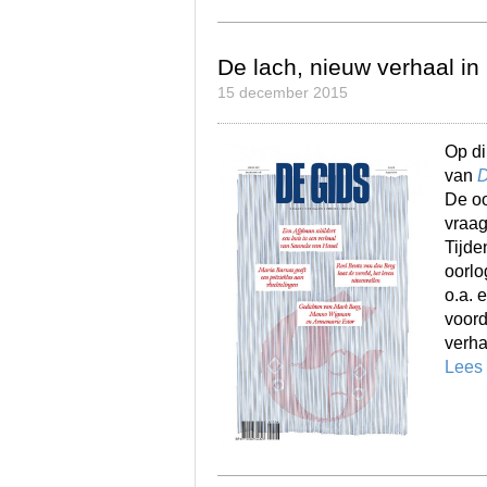
De lach, nieuw verhaal i
15 december 2015
Op d
van
D
De oor
vraag
Tijde
oorlo
o.a. 
voord
verha
Lees