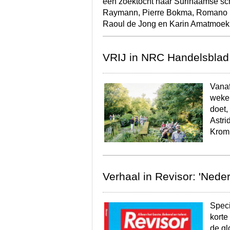
een zoektocht naar Surinaamse sch
Raymann, Pierre Bokma, Romano Ha
Raoul de Jong en Karin Amatmoekr
VRIJ in NRC Handelsblad
Vanaf
weken
doet,
Astri
Krom.
Verhaal in Revisor: 'Neder
Speci
korte
de gl