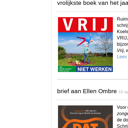
vrolijkste boek van het jaa
Ruim 
schri
Koele
VRIJ,
bijzo
Vrij,
Lees
brief aan Ellen Ombre
10 ap
Voor
zong
de do
Schri