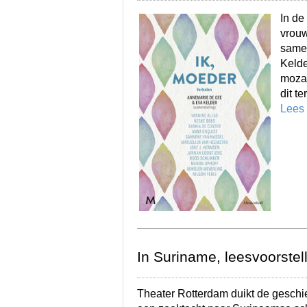
In de
vrouw
same
Kelde
mozaï
dit t
Lees
In Suriname, leesvoorstel
Theater Rotterdam duikt de geschie