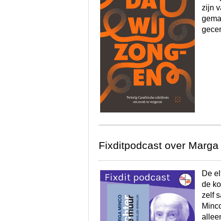
zijn 
gema
gece
Fixditpodcast over Marga
De el
de ko
zelf 
Minco
allee