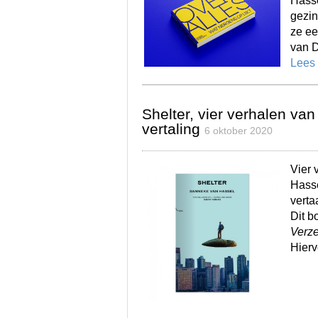
Hasse
gezin
ze ee
van D
Lees
Shelter, vier verhalen va
vertaling
6 oktober 2020
Vier 
Hasse
verta
Dit b
Verze
Hierv