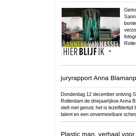
Geïns
Sanne
bonte
verzo
fotog
Rotte
juryrapport Anna Blamanp
Donderdag 12 december ontving Sa
Rotterdam de driejaarlijkse Anna B
stelt niet gerust; het is tezelfderti
talent en een onvermoeibare sche
Plastic man, verhaal voo