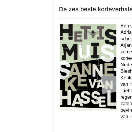
De zes beste korteverhal
Een s
Adria
schri
Arjan
zomer
korte
Neder
Biesh
Keule
van H
'Lieb
regen
zater
bevin
van H